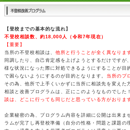
【登校までの基本的な流れ】
不登校相談数、約18,000人（令和7年現在）
【重要】
当所の不登校相談は、
他所と行うことが全く異なりま
同調したり、自己肯定感を上げようとするだけですが
様な状況になった際に対処できるようにすることが目
で困らないようにするのが目的となります。
当所のプ
その為、他所で上手くいかずに当所に相談先を変えた
相談と改善プログラムは、正にこのようなものでした
談は、どこに行っても同じだと思っている方がおりま
企業秘密の為、プログラム内容を詳細に公開は出来ま
ラムが完了し再登校準備（自分の性格・問題と課題の