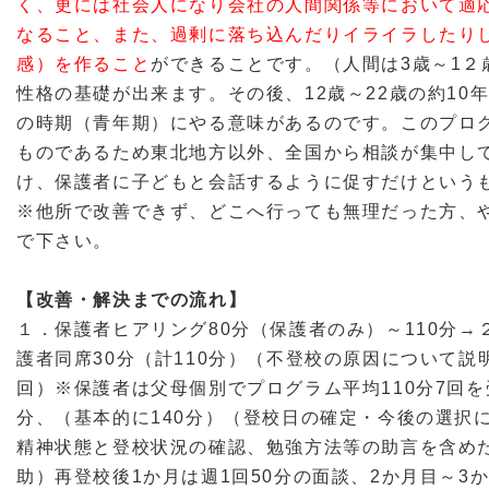
く、更には社会人になり会社の人間関係等において適
なること、また、過剰に落ち込んだりイライラしたり
感）を作ること
ができることです。（人間は3歳～1
性格の基礎が出来ます。その後、12歳～22歳の約1
の時期（青年期）にやる意味があるのです。
このプロ
ものであるため
東北地方以外、全国から相談が集中し
け、保護者に子どもと会話するように促すだけという
※他所で改善できず、どこへ行っても無理だった方、
で下さい。
【改善・解決までの流れ】
１．保護者ヒアリング80分（保護者のみ）～110分→
護者同席30分（計110分）（不登校の原因について説
回）※保護者は父母個別でプログラム平均110分7回を
分、（基本的に140分）（登校日の確定・今後の選択
精神状態と登校状況の確認、勉強方法等の助言を含め
助）再登校後1か月は週1回50分の面談、2か月目～3