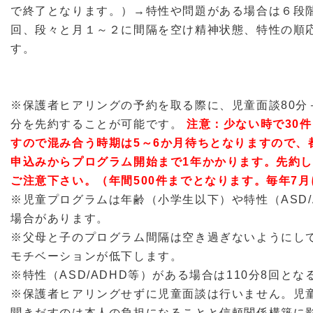
で終了となります。）→特性や問題がある場合は６段階
回、段々と月１～２に間隔を空け精神状態、特性の順
す。
※保護者ヒアリングの予約を取る際に、児童面談80分
分を先約することが可能です。
注意：少ない時で30
すので混み合う時期は5～6か月待ちとなりますので、
申込みからプログラム開始まで1年かかります。先約し
ご注意下さい。（年間500件までとなります。毎年7
※児童プログラムは年齢（小学生以下）や特性（ASD/
場合があります。
※父母と子のプログラム間隔は空き過ぎないようにし
モチベーションが低下します。
※特性（ASD/ADHD等）がある場合は110分8回と
※保護者ヒアリングせずに児童面談は行いません。児
聞きだすのは本人の負担になることと信頼関係構築に